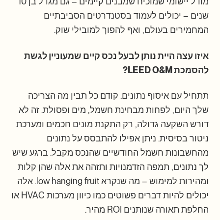
מודל יישומי שמוכיח שמבנים קיימים – גם מגדל בן 10
שנים – יכולים לעמוד בסטנדרטים הסביבתיים
המחמירים בעולם, ואף להפוך למובילי שוק.
איזו עצה היית נותן לבעל נכס קיים שמעוניין לגשת
להסמכת LEED O&M?
תתחיל עם איסוף נתונים. קודם כל תבין מה הצריכה
שלך היום, לפחות מבחינת חשמל, מים ופסולת. זה לא
דורש השקעה גדולה, רק התקנת מונים חכמים ומערכת
ניטור בסיסית. ניתן אפילו להתבסס על נתונים
מהחשבונות חשמל החודשיים שהנכס מקבל. ברגע שיש
לך נתונים, תמפה הזדמנויות ותזהה את אלה שהן קלות
ומהירות למימוש – מה שנקרא low hanging fruit. אלה
יכולים להיות דברים פשוטים כמו כיוון מערכות HVAC או
החלפת תאורה שנותנים ROI מהיר.